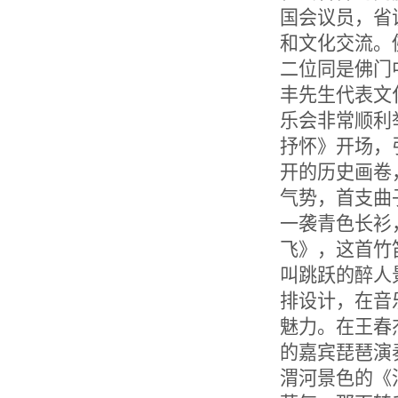
国会议员，省
和文化交流。
二位同是佛门
丰先生代表文
乐会非常顺利
抒怀》开场，
开的历史画卷
气势，首支曲
一袭青色长衫
飞》，这首竹
叫跳跃的醉人
排设计，在音
魅力。在王春
的嘉宾琵琶演
渭河景色的《