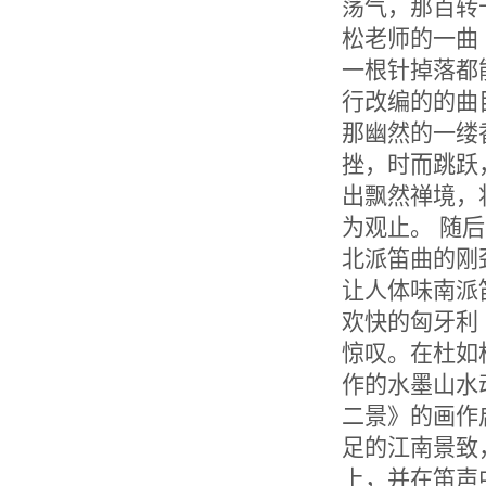
荡气，那百转
松老师的一曲
一根针掉落都
行改编的的曲
那幽然的一缕
挫，时而跳跃
出飘然禅境，
为观止。 随
北派笛曲的刚
让人体味南派
欢快的匈牙利
惊叹。在杜如
作的水墨山水
二景》的画作
足的江南景致
上，并在笛声