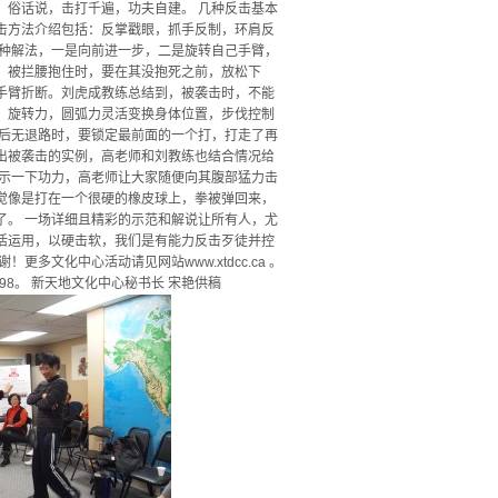
，俗话说，击打千遍，功夫自建。 几种反击基本
击方法介绍包括：反掌戳眼，抓手反制，环肩反
两种解法，一是向前进一步，二是旋转自己手臂，
。被拦腰抱住时，要在其没抱死之前，放松下
手臂折断。刘虎成教练总结到，被袭击时，不能
，旋转力，圆弧力灵活变换身体位置，步伐控制
，后无退路时，要锁定最前面的一个打，打走了再
出被袭击的实例，高老师和刘教练也结合情况给
展示一下功力，高老师让大家随便向其腹部猛力击
觉像是打在一个很硬的橡皮球上，拳被弹回来，
了。 一场详细且精彩的示范和解说让所有人，尤
活运用，以硬击软，我们是有能力反击歹徒并控
文化中心活动请见网站www.xtdcc.ca 。
16-8746998。 新天地文化中心秘书长 宋艳供稿