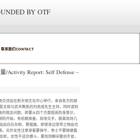
OUNDED BY OTF
联系我们CONTACT
y Report: Self Defense –
现场交流会在新天地文化中心举行，来自各方的朋
也是太极与武术教练的刘虎成先生主持，同时请到
身的观念问题，即要从四个方面提高防身意识，
预防开始，有前期准备，现场交手，脱离现场几
物品如白石灰粉，警报器，即使身边常带之物品也
等。另外女性注意穿着要保守，男士不要随便露
硬击软，女性不适合缠斗，要找到瞬间重创歹徒，