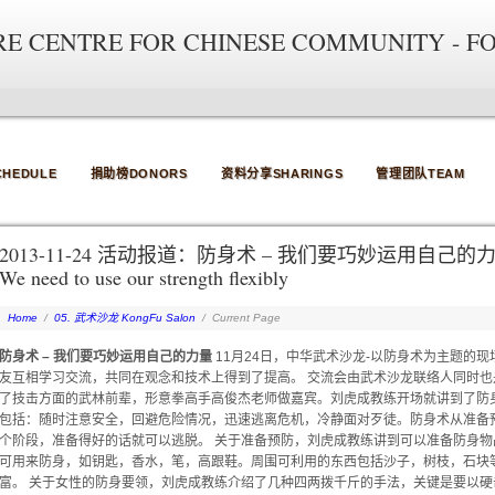
RE CENTRE FOR CHINESE COMMUNITY - F
HEDULE
捐助榜DONORS
资料分享SHARINGS
管理团队TEAM
2013-11-24 活动报道：防身术 – 我们要巧妙运用自己的力量/Activit
We need to use our strength flexibly
Home
/
05. 武术沙龙 KongFu Salon
/
Current Page
防身术 – 我们要巧妙运用自己的力量
11月24日，中华武术沙龙-以防身术为主题的
友互相学习交流，共同在观念和技术上得到了提高。 交流会由武术沙龙联络人同时
了技击方面的武林前辈，形意拳高手高俊杰老师做嘉宾。刘虎成教练开场就讲到了防
包括：随时注意安全，回避危险情况，迅速逃离危机，冷静面对歹徒。防身术从准备
个阶段，准备得好的话就可以逃脱。 关于准备预防，刘虎成教练讲到可以准备防身
可用来防身，如钥匙，香水，笔，高跟鞋。周围可利用的东西包括沙子，树枝，石块
富。 关于女性的防身要领，刘虎成教练介绍了几种四两拨千斤的手法，关键是要以