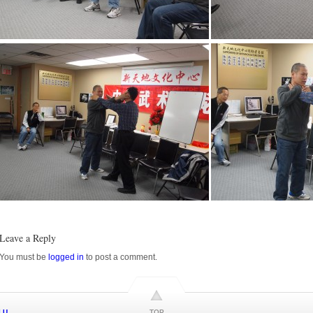
Leave a Reply
You must be
logged in
to post a comment.
LU
TOP