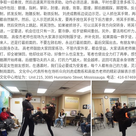
争取一招奏效，然后迅速离开现场求助。动作必须迅速，准确，平时也要注意多练习
动作包括：额撞，指刺，掌砍，肘撞，肩撞，背靠，膝撞，脚后跟踢踩，脚蹬等。反
制，抓发反制，抱腰反制，勒颈反制。 刘虎成教练边说边示范，让人抓住其手臂，
都自然解开。然后，让人示范抓其头发，要两手按住其手往下后方撤步，将其手折断
蹲，然后突然向上跳起，将其顶伤。如果被抓领子，可以沿其手背方向突转身，将其
退，一定要进，机会往往只有一次，要冷静，给歹徒瞬间重创。另外，要活用杠杆力
局面。 高俊杰老师也现场为大家演示如何制服歹徒，并补充到，如果面临一群歹徒
来人，还是打最前面的，不要左顾右盼，永远打最前面的，最后突围出去。有朋友举
出脱身办法。 高老师鼓励大家回家练功，不管内家外家，都会受益。大家请高老师
打，却全被弹回，他却纹丝不动，好像什么也没发生。笔者也使出全力打了两拳，感
胳膊开始疼痛，后据懂功夫的人说，打的力气越大，就会越疼，这回可真是亲身领教
其是女性朋友感到，在遇袭时，我们没必要成为受害者，每个人都有自己的力量，灵
制局面的。 文化中心代表所有在场听众向刘虎成教练和高俊杰老师的精彩讲解表示感谢！更多
文化中心地址为：Unit 215, 3085 Hurontario Street, Mississauga. 电话：4