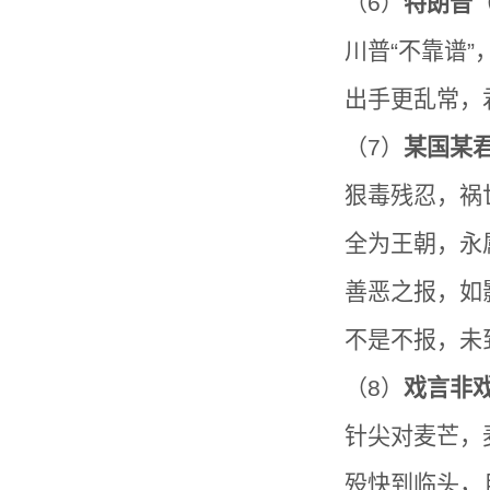
（6）
特朗
普
川普“不靠谱”
出手更乱常，
（7）
某国某
狠毒残忍，祸
全为王朝，永
善恶之报，如
不是不报，未
（8）
戏言非
针尖对麦芒，
殁快到临头，