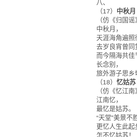
八、
（17）
中秋月
（仿《归国谣
中秋月，
天涯海角遍照
去岁良宵曾同
而今隔海共佳
长念别，
旅外游子思乡
（18）
忆姑苏
（仿《忆江南
江南忆，
最忆是姑苏。
“天堂”美景不
更忆人生此起
怎不忆姑苏！