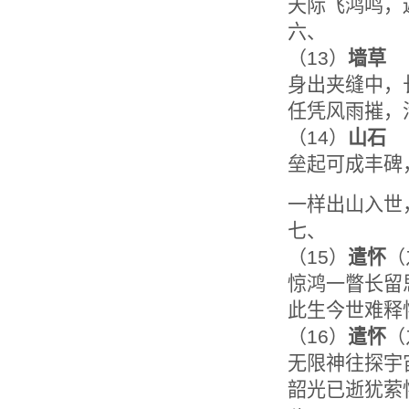
天际飞鸿鸣，
六、
（13）
墙草
身出夹缝中，
任凭风雨摧，
（14）
山石
垒起可成丰碑
一样出山入世
七、
（15）
遣怀
（
惊鸿一瞥长留
此生今世难释
（16）
遣怀
（
无限神往探宇
韶光已逝犹萦