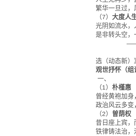
繁华一旦过，
（7）
大度人
光阴如流水，
是非转头空，
——选录
《 “
选（动态新）
观世抒怀
（组
一、
（1）
朴槿惠
曾经黄袍加身
政治风云多变
（2）
曽荫权
昔日座上宾，
铁律铸法治，