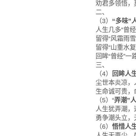
劝君多领悟，
二、
（3）
“
多味”
人生几多“曾经
留得“风霜雨雪
留得“山重水复
回眸“曾经”一
三、
（4）
回眸人
尘世本炎凉，
生命诚可贵，
（5）“
弄潮”
人生犹弄潮，
勇争潮头立，
（6）
悟惜人
人生无再少，