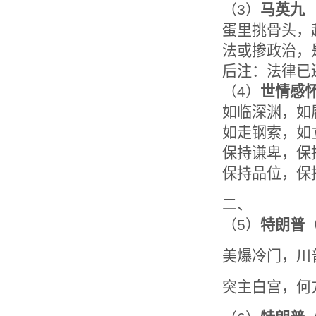
（3）
马英九
蛋里挑骨头，起
法或掺政治，
后注：法律已
（4）
世情感
如临深渊，如
如走钢索，如
保持谦卑，保
保持品位，保
二、
（5）
特朗普
美爆冷门，川
突主白宫，何