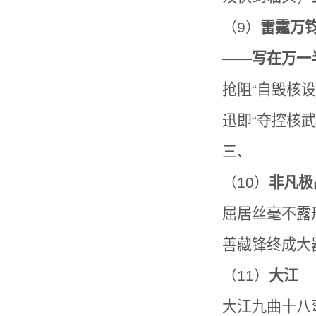
（9）
雷霆万
——写在万一
抢阻“自毁核设
迅即“夺控核
三、
（10）
非凡极
屈居丝毫不露
善藏锋终成大
（11）
大江
大江九曲十八