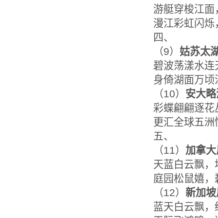
游艇穿梭江面
漫江彩虹闪烁
四、
（9）
姑苏太
碧波荡漾水连
身倚湖面万顷
（10）
安大略
彩蝶翩翩逐花
更汇全球五洲
五、
（11）
加拿大
天蓝白云飘，
庭园松鼠嬉，
（12）
新加坡
蓝天白云飘，