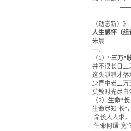
——选录
《 “
（动态新）》
人生感怀
（组
朱晨
一、
（1）
“三万”
并不很长日三
这头呱呱才落
少青中老三万
莫教时光尽白
（2）
生命“长
生命尽知“长”，
命长人人求，“
生命何谓“宽”