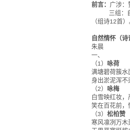
前言：
广涉：
三组：自然情
（组诗12首）
自然情怀
（诗
朱晨
一、
（1）
咏荷
满塘碧荷簇水
身出淤泥浑不
（2）
咏梅
白雪映红妆，
笑在百花前，
（3）
松柏赞
寒风凛冽万木