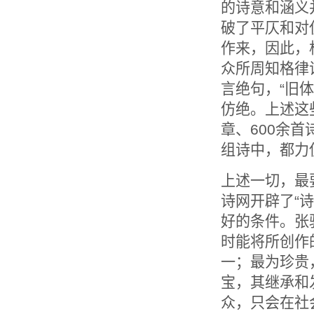
的诗意和涵义
破了平仄和对
作来，
因此，
众所周知格律
言绝句，“旧体
仿绝。上述这
章、600余首
组诗中，
都力
上述一切，最
诗网开辟了“诗
好的条件。
张
时能将所创作
一；最为珍贵
宝，
其继承和
众，
只会在社