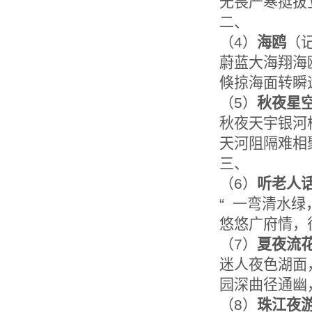
无畏严寒挺拔
二、
（4）
海鸥
（
蔚蓝大海翔海
倏掠海面转瞬
（5）
秋夜星
秋夜天宇银河
天河阻隔难相
三、
（6）
听老人
“ 一弯清水绿
悠悠广府情，
（7）
夏夜流
迷人夜色湖面
园深曲径通幽
（8）
珠江夜