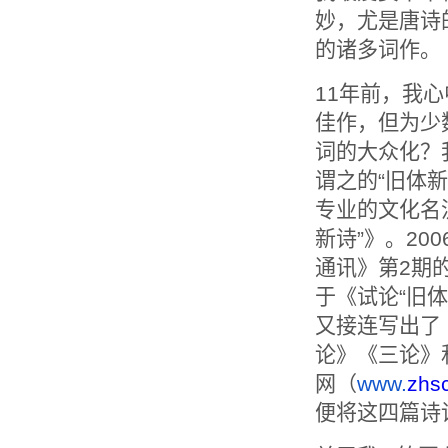
妙，尤是唐诗
的诸多词作。
11年前，我
佳作，
但为少
词的大众化？
谓之的
“旧体
专业的文化名
新诗”》。
20
通讯》第2期的
于《试论“旧
又接连写出了
论》《三论》
网（
www.
zhs
便将这四篇诗