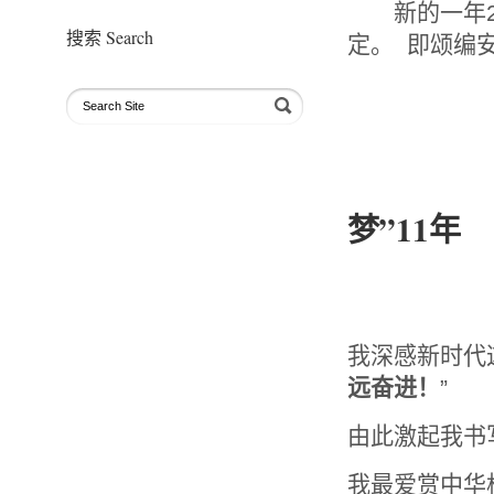
新的一年20
搜索 Search
定。 即颂编
朱晨 20
梦”11年
（2
我深感新时代
远奋进！
”
由此激起我书写这
我最爱赏中华