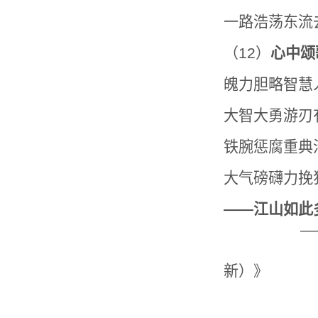
一路浩荡东流
（12）
心中颂
魄力胆略智慧
大智大勇游刃
铁腕惩腐重典
大气磅礴力挽
——江山如此
——选录
《 “旧
新）》